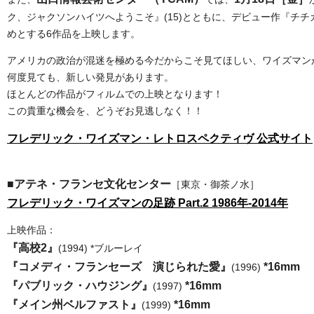
ク、ジャクソンハイツへようこそ』(15)とともに、デビュー作『チチカ
めとする6作品を上映します。
アメリカの政治が混迷を極める今だからこそ見てほしい、ワイズマンが
何度見ても、新しい発見があります。
ほとんどの作品がフィルムでの上映となります！
この貴重な機会を、どうぞお見逃しなく！！
フレデリック・ワイズマン・レトロスペクティヴ 公式サイト
■アテネ・フランセ文化センター
［東京・御茶ノ水］
フレデリック・ワイズマンの足跡 Part.2 1986年-2014年
上映作品：
『高校2』
(1994) *ブルーレイ
『コメディ・フランセーズ 演じられた愛』
*16mm
(1996)
『パブリック・ハウジング』
*16mm
(1997)
『メイン州ベルファスト』
*16mm
(1999)