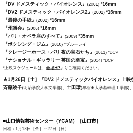
『DV ドメスティック・バイオレンス』
*16mm
(2001)
『DV2 ドメスティック・バイオレンス2』
*16mm
(2002)
『最後の手紙』
*16mm
(2002)
『州議会』
*16mm
(2006)
『パリ・オペラ座のすべて』
*35mm
(2009)
『ボクシング・ジム』
(2010) *ブルーレイ
『クレージーホース・パリ 夜の宝石たち』
(2011) *DCP
『ナショナル・ギャラリー 英国の至宝』
(2014) *DCP
*上映スケジュールは、
会場HP
よりご確認ください。
★1月26日［土］『DV2 ドメスティックバイオレンス』上映後
斉藤綾子
土田環
(明治学院大学文学部)、
(早稲田大学基幹理工学部)
■山口情報芸術センター（YCAM）［山口市］
日程：1月18日［金］～27日［日］