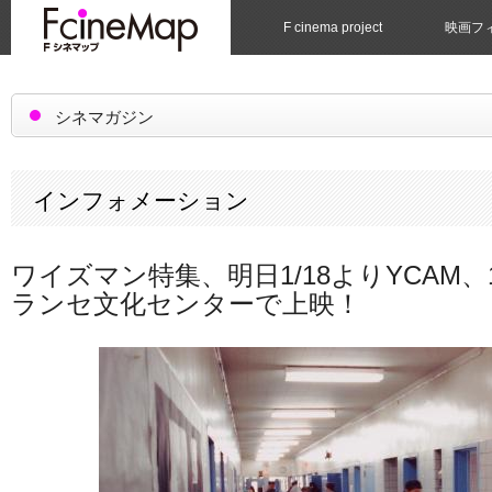
F cinema project
映画フ
シネマガジン
インフォメーション
ワイズマン特集、明日1/18よりYCAM、
ランセ文化センターで上映！