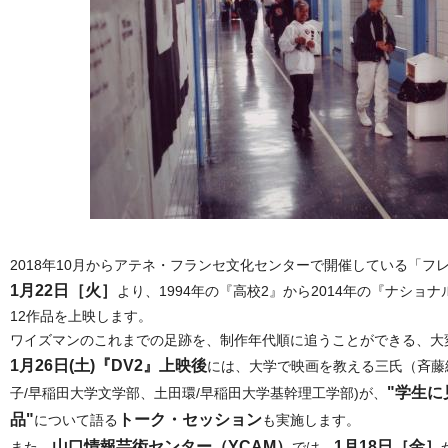
2018年10月からアテネ・フランセ文化センターで開催している「フ
1月22日［火］
より、1994年の『高校2』から2014年の『ナショ
12作品を上映します。
ワイズマンのこれまでの足跡を、制作年代順に追うことができる、大
1月26日(土)『DV2』上映後
には、大学で映画を教える三氏（斉藤
"学生
子/早稲田大学文学部、土田環/早稲田大学基幹理工学部)が、
品"
トーク・セッション
について語る
も実施します。
山口情報芸術センター（YCAM）
1月18日［金］
また、
では、