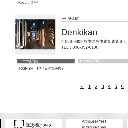
Royal／高密
映画館
Denkikan
〒860-0803 熊本県熊本市新市街8-
TEL：096-352-0100
35mm映写機
16mm映写機
TOSHIBA／TP（日本電子製）
＜
1
2
3
4
5
6