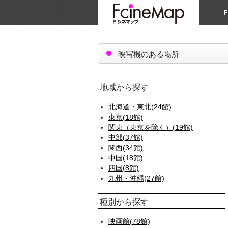
F
映写機のある場所
地域から探す
北海道・東北(24館)
東京(18館)
関東（東京を除く）(19館)
中部(37館)
関西(34館)
中国(18館)
四国(8館)
九州・沖縄(27館)
種別から探す
映画館(78館)