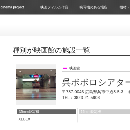
 cinema project
映画フィルム作品
映写機のある場所
機材・
種別が映画館の施設一覧
映画館
呉ポポロシアタ
〒737-0046 広島県呉市中通3-5-3
TEL：0823-21-5903
35mm映写機
16mm映写機
XEBEX