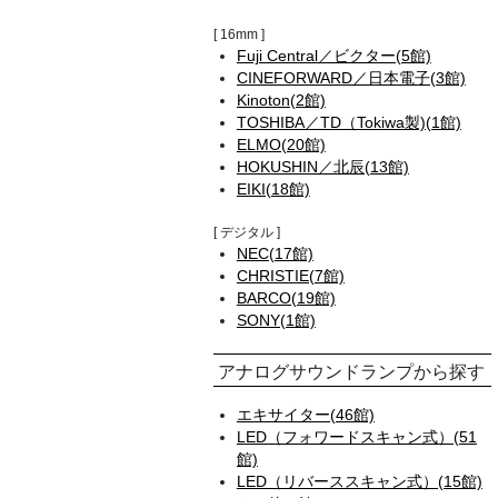
16mm
Fuji Central／ビクター(5館)
CINEFORWARD／日本電子(3館)
Kinoton(2館)
TOSHIBA／TD（Tokiwa製)(1館)
ELMO(20館)
HOKUSHIN／北辰(13館)
EIKI(18館)
デジタル
NEC(17館)
CHRISTIE(7館)
BARCO(19館)
SONY(1館)
アナログサウンドランプから探す
エキサイター(46館)
LED（フォワードスキャン式）(51
館)
LED（リバーススキャン式）(15館)