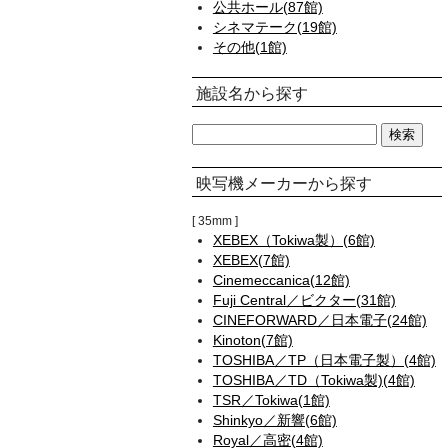
公共ホール(87館)
シネマテーク(19館)
その他(1館)
施設名から探す
映写機メーカーから探す
35mm
XEBEX（Tokiwa製）(6館)
XEBEX(7館)
Cinemeccanica(12館)
Fuji Central／ビクター(31館)
CINEFORWARD／日本電子(24館)
Kinoton(7館)
TOSHIBA／TP（日本電子製）(4館)
TOSHIBA／TD（Tokiwa製)(4館)
TSR／Tokiwa(1館)
Shinkyo／新響(6館)
Royal／高密(4館)