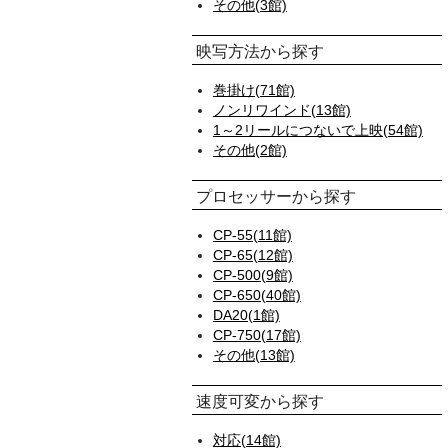
その他(3館)
映写方法から探す
巻掛け(71館)
ノンリワインド(13館)
1～2リールにつないで上映(54館)
その他(2館)
プロセッサーから探す
CP-55(11館)
CP-65(12館)
CP-500(9館)
CP-650(40館)
DA20(1館)
CP-750(17館)
その他(13館)
速度可変から探す
対応(14館)