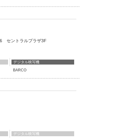
4-16 セントラルプラザ3F
デジタル映写機
BARCO
9
デジタル映写機