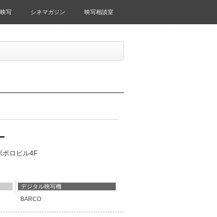
映写
シネマガジン
映写相談室
ー
 ポポロビル4F
デジタル映写機
BARCO