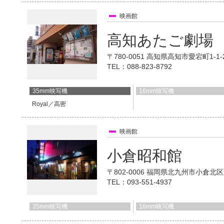
映画館
高知あたご劇場
〒780-0051 高知県高知市愛宕町1-1
TEL：088-823-8792
35mm映写機
16mm映写機
Royal／高密
映画館
小倉昭和館
〒802-0006 福岡県北九州市小倉北区
TEL：093-551-4937
35mm映写機
16mm映写機