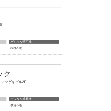
-10
デジタル映写機
機種不明
ック
9 マツゲキビル2F
デジタル映写機
機種不明