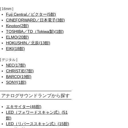
16mm
Fuji Central／ビクター(5館)
CINEFORWARD／日本電子(3館)
Kinoton(2館)
TOSHIBA／TD（Tokiwa製)(1館)
ELMO(20館)
HOKUSHIN／北辰(13館)
EIKI(18館)
デジタル
NEC(17館)
CHRISTIE(7館)
BARCO(19館)
SONY(1館)
アナログサウンドランプから探す
エキサイター(46館)
LED（フォワードスキャン式）(51
館)
LED（リバーススキャン式）(15館)