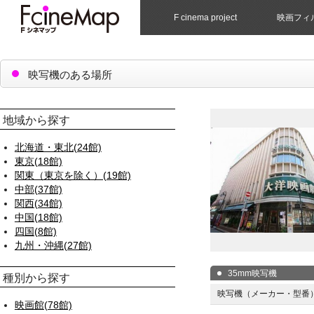
F cinema project
映画フィ
映写機のある場所
地域から探す
北海道・東北(24館)
東京(18館)
関東（東京を除く）(19館)
中部(37館)
関西(34館)
中国(18館)
四国(8館)
九州・沖縄(27館)
35mm映写機
種別から探す
映写機（メーカー・型番
映画館(78館)