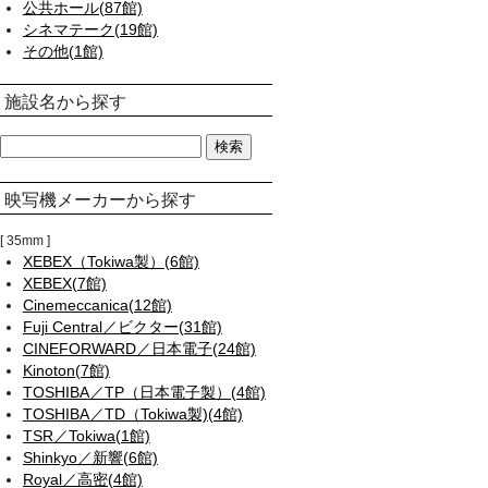
公共ホール(87館)
シネマテーク(19館)
その他(1館)
施設名から探す
映写機メーカーから探す
35mm
XEBEX（Tokiwa製）(6館)
XEBEX(7館)
Cinemeccanica(12館)
Fuji Central／ビクター(31館)
CINEFORWARD／日本電子(24館)
Kinoton(7館)
TOSHIBA／TP（日本電子製）(4館)
TOSHIBA／TD（Tokiwa製)(4館)
TSR／Tokiwa(1館)
Shinkyo／新響(6館)
Royal／高密(4館)