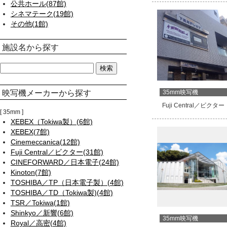
公共ホール(87館)
シネマテーク(19館)
その他(1館)
施設名から探す
映写機メーカーから探す
35mm映写機
Fuji Central／ビクター
35mm
XEBEX（Tokiwa製）(6館)
XEBEX(7館)
Cinemeccanica(12館)
Fuji Central／ビクター(31館)
CINEFORWARD／日本電子(24館)
Kinoton(7館)
TOSHIBA／TP（日本電子製）(4館)
TOSHIBA／TD（Tokiwa製)(4館)
TSR／Tokiwa(1館)
Shinkyo／新響(6館)
35mm映写機
Royal／高密(4館)