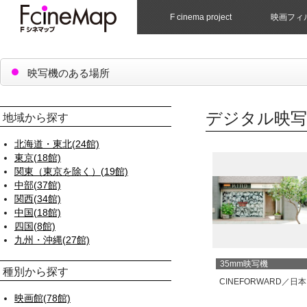
F cinema project
映画フィ
映写機のある場所
デジタル映写
地域から探す
北海道・東北(24館)
東京(18館)
関東（東京を除く）(19館)
中部(37館)
関西(34館)
中国(18館)
四国(8館)
九州・沖縄(27館)
35mm映写機
種別から探す
CINEFORWARD／日
映画館(78館)