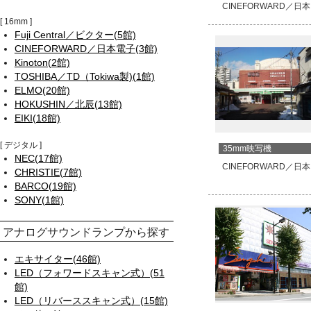
CINEFORWARD／日
16mm
Fuji Central／ビクター(5館)
CINEFORWARD／日本電子(3館)
Kinoton(2館)
TOSHIBA／TD（Tokiwa製)(1館)
ELMO(20館)
HOKUSHIN／北辰(13館)
EIKI(18館)
デジタル
35mm映写機
NEC(17館)
CINEFORWARD／日
CHRISTIE(7館)
BARCO(19館)
SONY(1館)
アナログサウンドランプから探す
エキサイター(46館)
LED（フォワードスキャン式）(51
館)
LED（リバーススキャン式）(15館)