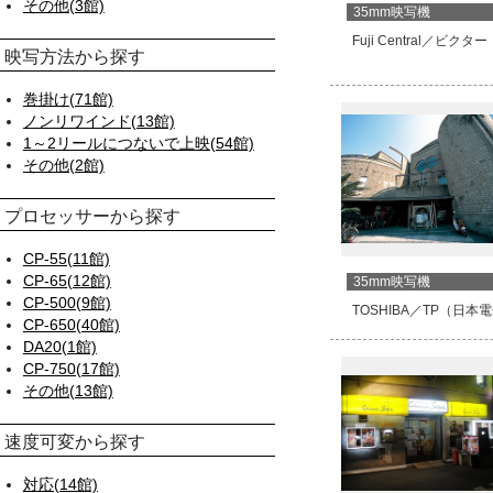
その他(3館)
35mm映写機
Fuji Central／ビクター
映写方法から探す
巻掛け(71館)
ノンリワインド(13館)
1～2リールにつないで上映(54館)
その他(2館)
プロセッサーから探す
CP-55(11館)
CP-65(12館)
35mm映写機
CP-500(9館)
TOSHIBA／TP（日本
CP-650(40館)
DA20(1館)
CP-750(17館)
その他(13館)
速度可変から探す
対応(14館)