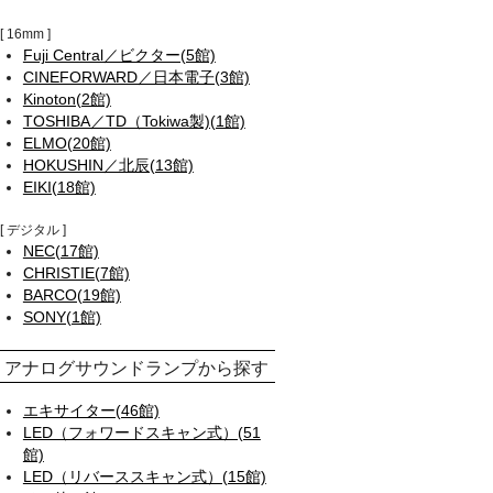
16mm
Fuji Central／ビクター(5館)
CINEFORWARD／日本電子(3館)
Kinoton(2館)
TOSHIBA／TD（Tokiwa製)(1館)
ELMO(20館)
HOKUSHIN／北辰(13館)
EIKI(18館)
デジタル
NEC(17館)
CHRISTIE(7館)
BARCO(19館)
SONY(1館)
アナログサウンドランプから探す
エキサイター(46館)
LED（フォワードスキャン式）(51
館)
LED（リバーススキャン式）(15館)