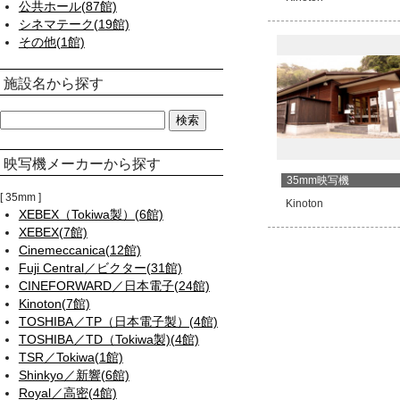
公共ホール(87館)
シネマテーク(19館)
その他(1館)
施設名から探す
映写機メーカーから探す
35mm映写機
35mm
Kinoton
XEBEX（Tokiwa製）(6館)
XEBEX(7館)
Cinemeccanica(12館)
Fuji Central／ビクター(31館)
CINEFORWARD／日本電子(24館)
Kinoton(7館)
TOSHIBA／TP（日本電子製）(4館)
TOSHIBA／TD（Tokiwa製)(4館)
TSR／Tokiwa(1館)
Shinkyo／新響(6館)
Royal／高密(4館)