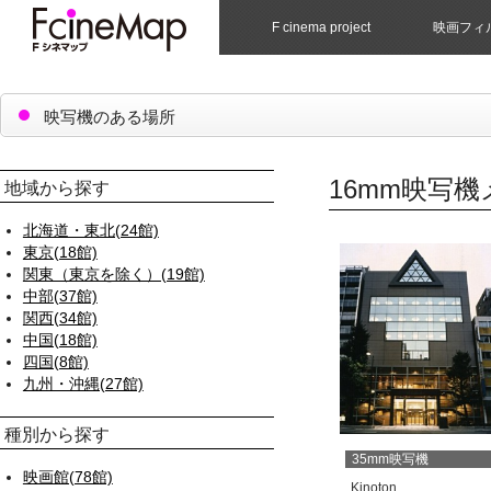
F cinema project
映画フィ
映写機のある場所
16mm映写機
地域から探す
北海道・東北(24館)
東京(18館)
関東（東京を除く）(19館)
中部(37館)
関西(34館)
中国(18館)
四国(8館)
九州・沖縄(27館)
種別から探す
35mm映写機
映画館(78館)
Kinoton