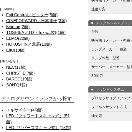
映写機（メーカー・型番
16mm
速度可変
Fuji Central／ビクター(5館)
CINEFORWARD／日本電子(3館)
デジタルシネマプロジェ
Kinoton(2館)
台数
TOSHIBA／TD（Tokiwa製)(1館)
ELMO(20館)
映写機（メーカー・型番
HOKUSHIN／北辰(13館)
ランプメーカー・種類
EIKI(18館)
ランプＷ数・型番
デジタル
NEC(17館)
サーバー（メーカー・型
CHRISTIE(7館)
3D対応
BARCO(19館)
SONY(1館)
サウンドシステム
アナログサウンドランプから探す
プロセッサ（プリアンプ
フィルムサウンド方式
エキサイター(46館)
LED（フォワードスキャン式）(51
ch対応
館)
LED（リバーススキャン式）(15館)