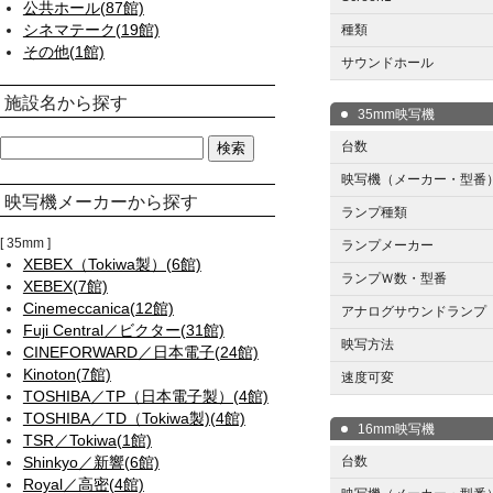
公共ホール(87館)
シネマテーク(19館)
種類
その他(1館)
サウンドホール
施設名から探す
35mm映写機
台数
映写機（メーカー・型番
映写機メーカーから探す
ランプ種類
35mm
ランプメーカー
XEBEX（Tokiwa製）(6館)
ランプＷ数・型番
XEBEX(7館)
Cinemeccanica(12館)
アナログサウンドランプ
Fuji Central／ビクター(31館)
映写方法
CINEFORWARD／日本電子(24館)
Kinoton(7館)
速度可変
TOSHIBA／TP（日本電子製）(4館)
TOSHIBA／TD（Tokiwa製)(4館)
16mm映写機
TSR／Tokiwa(1館)
Shinkyo／新響(6館)
台数
Royal／高密(4館)