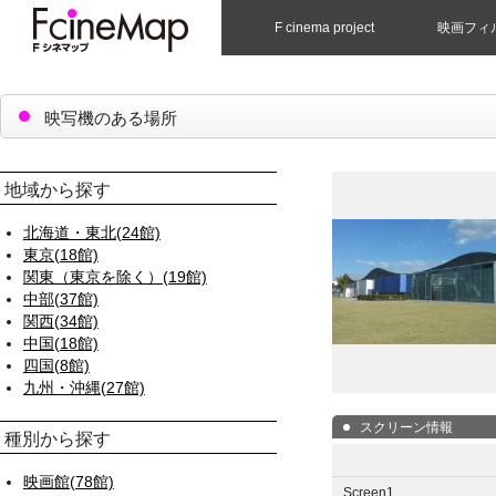
F cinema project
映画フィ
映写機のある場所
地域から探す
北海道・東北(24館)
東京(18館)
関東（東京を除く）(19館)
中部(37館)
関西(34館)
中国(18館)
四国(8館)
九州・沖縄(27館)
スクリーン情報
種別から探す
映画館(78館)
Screen1