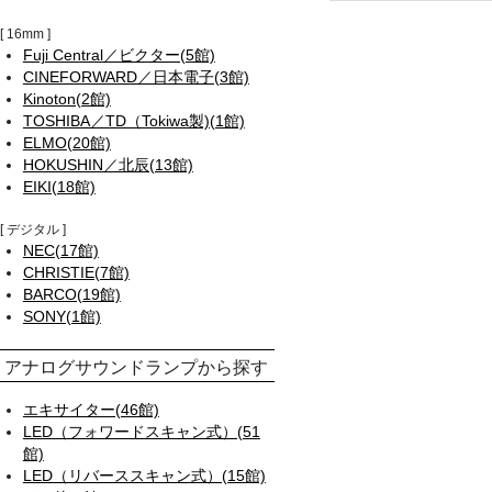
16mm
Fuji Central／ビクター(5館)
CINEFORWARD／日本電子(3館)
Kinoton(2館)
TOSHIBA／TD（Tokiwa製)(1館)
ELMO(20館)
HOKUSHIN／北辰(13館)
EIKI(18館)
デジタル
NEC(17館)
CHRISTIE(7館)
BARCO(19館)
SONY(1館)
アナログサウンドランプから探す
エキサイター(46館)
LED（フォワードスキャン式）(51
館)
LED（リバーススキャン式）(15館)