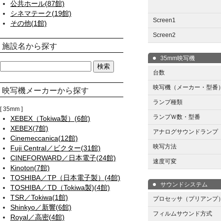
公共ホール(87館)
シネマテーク(19館)
Screen1
その他(1館)
Screen2
施設名から探す
35mm映写機
台数
映写機（メーカー・型番
映写機メーカーから探す
ランプ種類
35mm
ランプＷ数・型番
XEBEX（Tokiwa製）(6館)
XEBEX(7館)
アナログサウンドランプ
Cinemeccanica(12館)
映写方法
Fuji Central／ビクター(31館)
CINEFORWARD／日本電子(24館)
速度可変
Kinoton(7館)
TOSHIBA／TP（日本電子製）(4館)
サウンドシステム
TOSHIBA／TD（Tokiwa製)(4館)
TSR／Tokiwa(1館)
プロセッサ（プリアンプ
Shinkyo／新響(6館)
フィルムサウンド方式
Royal／高密(4館)