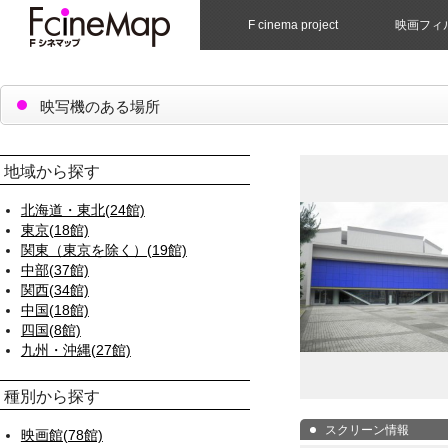
F cinema project
映画フィ
映写機のある場所
地域から探す
北海道・東北(24館)
東京(18館)
関東（東京を除く）(19館)
中部(37館)
関西(34館)
中国(18館)
四国(8館)
九州・沖縄(27館)
種別から探す
スクリーン情報
映画館(78館)