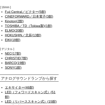
16mm
Fuji Central／ビクター(5館)
CINEFORWARD／日本電子(3館)
Kinoton(2館)
TOSHIBA／TD（Tokiwa製)(1館)
ELMO(20館)
HOKUSHIN／北辰(13館)
EIKI(18館)
デジタル
NEC(17館)
CHRISTIE(7館)
BARCO(19館)
SONY(1館)
アナログサウンドランプから探す
エキサイター(46館)
LED（フォワードスキャン式）(51
館)
LED（リバーススキャン式）(15館)