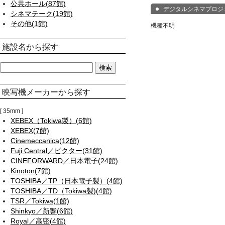
公共ホール(87館)
デジタルシネマプロジェ
シネマテーク(19館)
その他(1館)
機種不明
施設名から探す
映写機メーカーから探す
35mm
XEBEX（Tokiwa製）(6館)
XEBEX(7館)
Cinemeccanica(12館)
Fuji Central／ビクター(31館)
CINEFORWARD／日本電子(24館)
Kinoton(7館)
TOSHIBA／TP（日本電子製）(4館)
TOSHIBA／TD（Tokiwa製)(4館)
TSR／Tokiwa(1館)
Shinkyo／新響(6館)
Royal／高密(4館)