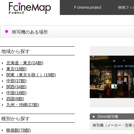
F cinema project
映画フィ
映写機のある場所
地域から探す
北海道・東北(24館)
東京(18館)
関東（東京を除く）(19館)
中部(37館)
関西(34館)
中国(18館)
四国(8館)
九州・沖縄(27館)
35mm映写機
種別から探す
映写機（メーカー・型番
映画館(78館)