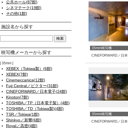
公共ホール(87館)
シネマテーク(19館)
その他(1館)
施設名から探す
35mm映写機
映写機メーカーから探す
CINEFORWARD／日
35mm
XEBEX（Tokiwa製）(6館)
XEBEX(7館)
Cinemeccanica(12館)
Fuji Central／ビクター(31館)
CINEFORWARD／日本電子(24館)
Kinoton(7館)
TOSHIBA／TP（日本電子製）(4館)
TOSHIBA／TD（Tokiwa製)(4館)
TSR／Tokiwa(1館)
35mm映写機
Shinkyo／新響(6館)
CINEFORWARD／日
Royal／高密(4館)