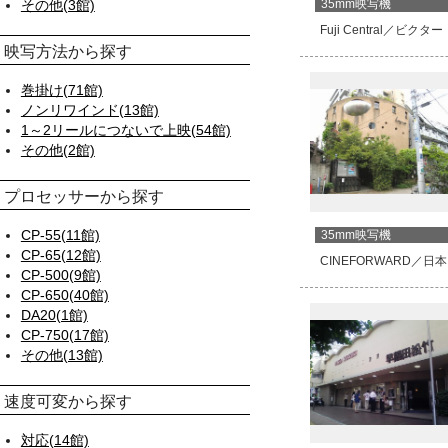
その他(3館)
35mm映写機
Fuji Central／ビクター
映写方法から探す
巻掛け(71館)
ノンリワインド(13館)
1～2リールにつないで上映(54館)
その他(2館)
プロセッサーから探す
CP-55(11館)
35mm映写機
CP-65(12館)
CINEFORWARD／日
CP-500(9館)
CP-650(40館)
DA20(1館)
CP-750(17館)
その他(13館)
速度可変から探す
対応(14館)