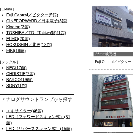
16mm
Fuji Central／ビクター(5館)
CINEFORWARD／日本電子(3館)
Kinoton(2館)
TOSHIBA／TD（Tokiwa製)(1館)
ELMO(20館)
HOKUSHIN／北辰(13館)
EIKI(18館)
35mm映写機
Fuji Central／ビクター
デジタル
NEC(17館)
CHRISTIE(7館)
BARCO(19館)
SONY(1館)
アナログサウンドランプから探す
エキサイター(46館)
LED（フォワードスキャン式）(51
館)
LED（リバーススキャン式）(15館)