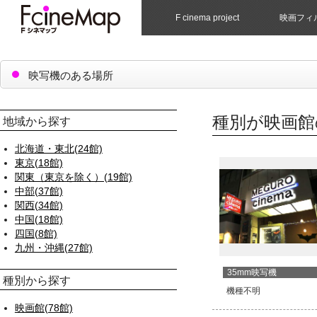
F cinema project
映画フィ
映写機のある場所
種別が映画館
地域から探す
北海道・東北(24館)
東京(18館)
関東（東京を除く）(19館)
中部(37館)
関西(34館)
中国(18館)
四国(8館)
九州・沖縄(27館)
35mm映写機
種別から探す
機種不明
映画館(78館)